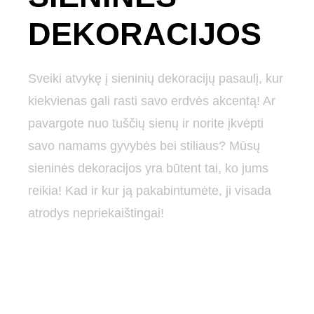
DEKORACIJOS
Sveiki atvykę į sieninių dekoracijų pasaulį, kur
kiekvienas gali rasti savo erdvės akcentą! Ar
pavargote nuo tuščių sienų ir norite įkvėpti
savo namams gyvybės bei stiliaus? Mūsų
sieninės dekoracijos yra būtent tai, ko jums
reikia! Kad ir kur ją pakabintumėte, ji visada
atrodys nepriekaištingai!