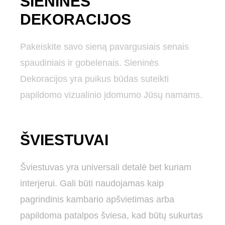
SIENINĖS
DEKORACIJOS
Pakeiskite savo sieną pavargusiais senais
spaudiniais ir gobelenais. Sieninės
Dekoracijos yra puikus būdas suteikti
papildomo vizualinio įdomumo Jūsų namams.
ŠVIESTUVAI
Šviestuvas yra universali detalė bet kuriam
interjerui. Gali būti naudojamas kaip
pagrindinis kambario apšvietimas arba
papildoma patalpos šviesa, kad būtų sukurtas