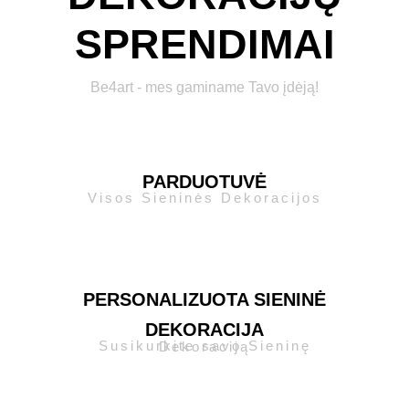
SPRENDIMAI
Be4art - mes gaminame Tavo įdėją!
PARDUOTUVĖ
Visos Sieninės Dekoracijos
PERSONALIZUOTA SIENINĖ
DEKORACIJA
Susikurkite savo Sieninę Dekoraciją